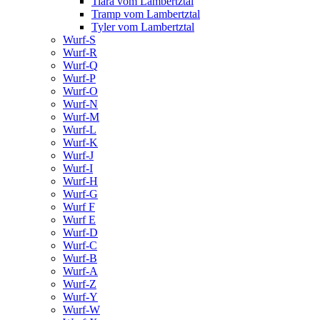
Tiara vom Lambertztal
Tramp vom Lambertztal
Tyler vom Lambertztal
Wurf-S
Wurf-R
Wurf-Q
Wurf-P
Wurf-O
Wurf-N
Wurf-M
Wurf-L
Wurf-K
Wurf-J
Wurf-I
Wurf-H
Wurf-G
Wurf F
Wurf E
Wurf-D
Wurf-C
Wurf-B
Wurf-A
Wurf-Z
Wurf-Y
Wurf-W