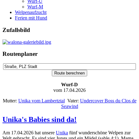
Wurf-U
Wurf-M
Welpenaufzucht
Ferien mit Hund
Zufallsbild
Routenplaner
Wurf-D
vom 17.04.2026
Mutter:
Unika vom Lambertztal
Vater:
Undercover Boss du Clos de
Seawind
Unika's Babies sind da!
Am 17.04.2026 hat unsere
Unika
fünf wunderschöne Welpen zur
Welt gebracht. Es sind vier Jungs und ein Mädel (sable 4:1). Mama